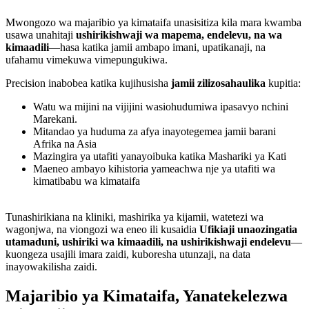
Mwongozo wa majaribio ya kimataifa unasisitiza kila mara kwamba
usawa unahitaji
ushirikishwaji wa mapema, endelevu, na wa
kimaadili
—hasa katika jamii ambapo imani, upatikanaji, na
ufahamu vimekuwa vimepungukiwa.
Precision inabobea katika kujihusisha
jamii zilizosahaulika
kupitia:
Watu wa mijini na vijijini wasiohudumiwa ipasavyo nchini
Marekani.
Mitandao ya huduma za afya inayotegemea jamii barani
Afrika na Asia
Mazingira ya utafiti yanayoibuka katika Mashariki ya Kati
Maeneo ambayo kihistoria yameachwa nje ya utafiti wa
kimatibabu wa kimataifa
Tunashirikiana na kliniki, mashirika ya kijamii, watetezi wa
wagonjwa, na viongozi wa eneo ili kusaidia
Ufikiaji unaozingatia
utamaduni, ushiriki wa kimaadili, na ushirikishwaji endelevu
—
kuongeza usajili imara zaidi, kuboresha utunzaji, na data
inayowakilisha zaidi.
Majaribio ya Kimataifa, Yanatekelezwa