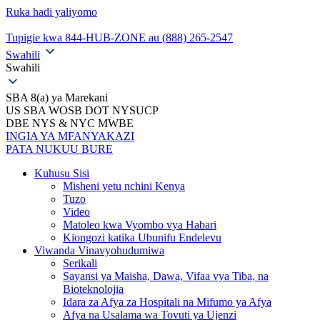
Ruka hadi yaliyomo
Tupigie kwa 844-HUB-ZONE au (888) 265-2547
Swahili
Swahili
SBA 8(a) ya Marekani
US SBA WOSB DOT NYSUCP
DBE NYS & NYC MWBE
INGIA YA MFANYAKAZI
PATA NUKUU BURE
Kuhusu Sisi
Misheni yetu nchini Kenya
Tuzo
Video
Matoleo kwa Vyombo vya Habari
Kiongozi katika Ubunifu Endelevu
Viwanda Vinavyohudumiwa
Serikali
Sayansi ya Maisha, Dawa, Vifaa vya Tiba, na
Bioteknolojia
Idara za Afya za Hospitali na Mifumo ya Afya
Afya na Usalama wa Tovuti ya Ujenzi