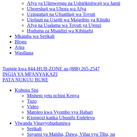
Afya ya Ulimwengu na Ushirikishwaji wa Jamii
Uboreshaji wa Ubora wa Afya
Uzingatiaji na Ufuatiliaji wa Tovuti
Utofauti na Usajili wa Majaribio ya Kliniki
Afya na Usalama wa Tovuti ya Ujenzi
Huduma za Msaidizi wa Kibinafsi
Mkataba wa Serikali
Blogu
Ajira
Wasiliana
Tupigie kwa 844-HUB-ZONE au (888) 265-2547
INGIA YA MFANYAKAZI
PATA NUKUU BURE
Kuhusu Sisi
Misheni yetu nchini Kenya
Tuzo
Video
Matoleo kwa Vyombo vya Habari
Kiongozi katika Ubunifu Endelevu
Viwanda Vinavyohudumiwa
Serikali
Sayansi ya Maisha, Dawa, Vifaa vya Tiba, na