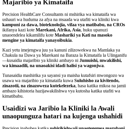
Majaribio ya Kimataifa
Precision HealthCare Consultants ni mshirika wa kimataifa wa
ushauri wa huduma za afya na msaada wa utafiti wa kliniki kwa
kampuni za dawa, bioteknolojia, vifaa vya matibabu, na CROs
ikifanya kazi kote
Marekani, Afrika, Asia
, huku upanuzi
unaoendelea kikamilifu kote
Mashariki ya Kati na masoko
mengine ya kimataifa yanayoibukia
.
Kazi yetu imejengwa juu ya kanuni zilizowekwa na Mamlaka ya
Chakula na Dawa ya Marekani na Baraza la Kimataifa la Ulinganifu
—kusaidia majaribio ya kliniki ambayo ni
Jumuishi, mwakilishi,
wa kimaadili, na unaoakisi idadi halisi ya wagonjwa
.
Tunasaidia mashirika ya sayansi ya maisha kutafsiri mwongozo wa
usawa wa majaribio ya kimataifa kuwa
Suluhisho za kivitendo,
zinazotii, na zinazoweza kutekelezeka
, hasa katika mikoa na jamii
ambazo kihistoria hazijawakilishwa vya kutosha katika utafiti wa
kimatibabu.
Usaidizi wa Jaribio la Kliniki la Awali
unaopunguza hatari na kujenga ushahidi
Precision inabobea katika
ushirikishwaji unaotegemea marubani