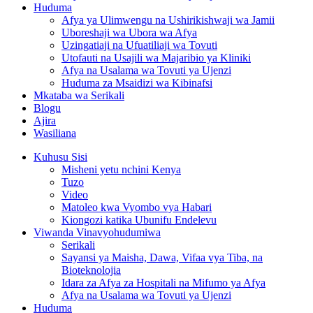
Huduma
Afya ya Ulimwengu na Ushirikishwaji wa Jamii
Uboreshaji wa Ubora wa Afya
Uzingatiaji na Ufuatiliaji wa Tovuti
Utofauti na Usajili wa Majaribio ya Kliniki
Afya na Usalama wa Tovuti ya Ujenzi
Huduma za Msaidizi wa Kibinafsi
Mkataba wa Serikali
Blogu
Ajira
Wasiliana
Kuhusu Sisi
Misheni yetu nchini Kenya
Tuzo
Video
Matoleo kwa Vyombo vya Habari
Kiongozi katika Ubunifu Endelevu
Viwanda Vinavyohudumiwa
Serikali
Sayansi ya Maisha, Dawa, Vifaa vya Tiba, na
Bioteknolojia
Idara za Afya za Hospitali na Mifumo ya Afya
Afya na Usalama wa Tovuti ya Ujenzi
Huduma