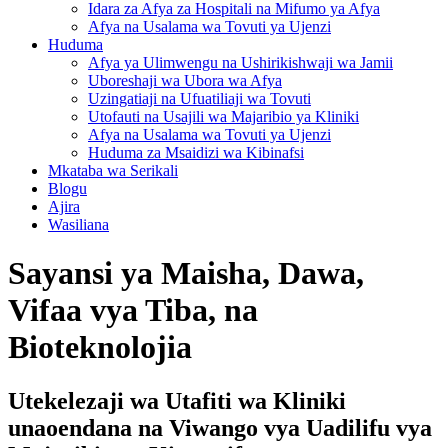
Idara za Afya za Hospitali na Mifumo ya Afya
Afya na Usalama wa Tovuti ya Ujenzi
Huduma
Afya ya Ulimwengu na Ushirikishwaji wa Jamii
Uboreshaji wa Ubora wa Afya
Uzingatiaji na Ufuatiliaji wa Tovuti
Utofauti na Usajili wa Majaribio ya Kliniki
Afya na Usalama wa Tovuti ya Ujenzi
Huduma za Msaidizi wa Kibinafsi
Mkataba wa Serikali
Blogu
Ajira
Wasiliana
Sayansi ya Maisha, Dawa,
Vifaa vya Tiba, na
Bioteknolojia
Utekelezaji wa Utafiti wa Kliniki
unaoendana na Viwango vya Uadilifu vya