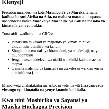
Kienyeji
Precision inaendeshwa kote
Majimbo 39 ya Marekani, nchi
kadhaa barani Afrika na Asia, na mabara matatu
, na upanuzi
unaoendelea katika
Masoko ya Mashariki ya Kati na masoko ya
kimataifa yanayoibukia
.
Tunasaidia wadhamini na CROs:
Binafsisha mikakati ya majaribio ya kimataifa huku
ukidumisha utimilifu wa kanuni
Shughulikia masuala ya kitamaduni, ya uendeshaji, na ya
miundombinu
Jenga uwezo endelevu wa utafiti wa kliniki katika maeneo
mapya
Oanisha malengo ya kimataifa na utekelezaji wa kienyeji na
uaminifu wa jamii
Mfano wetu unahakikisha majaribio ni yote mawili
Inayozingatia
viwango vya kimataifa na yenye kuaminika kitaifa
.
Kwa nini Mashirika ya Sayansi ya
Maisha Huchagua Precision