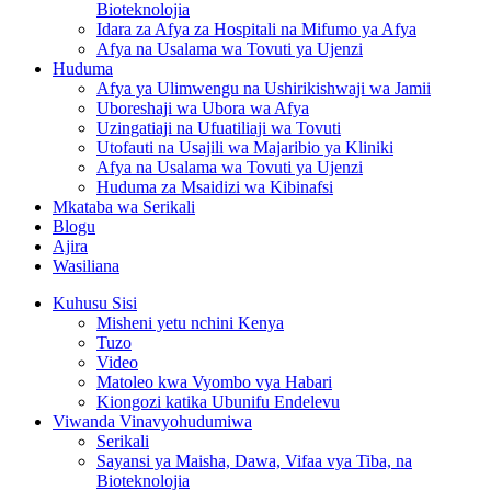
Bioteknolojia
Idara za Afya za Hospitali na Mifumo ya Afya
Afya na Usalama wa Tovuti ya Ujenzi
Huduma
Afya ya Ulimwengu na Ushirikishwaji wa Jamii
Uboreshaji wa Ubora wa Afya
Uzingatiaji na Ufuatiliaji wa Tovuti
Utofauti na Usajili wa Majaribio ya Kliniki
Afya na Usalama wa Tovuti ya Ujenzi
Huduma za Msaidizi wa Kibinafsi
Mkataba wa Serikali
Blogu
Ajira
Wasiliana
Kuhusu Sisi
Misheni yetu nchini Kenya
Tuzo
Video
Matoleo kwa Vyombo vya Habari
Kiongozi katika Ubunifu Endelevu
Viwanda Vinavyohudumiwa
Serikali
Sayansi ya Maisha, Dawa, Vifaa vya Tiba, na
Bioteknolojia