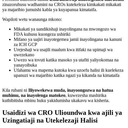
zinazoruhusu wadhamini na CROs kutekeleza kimkakati mikakati
ya majaribio jumuishi kabla ya kuyapanua kimataifa.
Wapiloti wetu wanaunga mkono:
Mikakati ya uandikishaji inayolingana na mwongozo wa
FDA kuhusu kuongeza ushiriki
Mifano ya uajiri inayotegemea jamii inayolingana na kanuni
za ICH GCP
Urejeshaji wa usajili maalum kwa itifaki na upimaji wa
uwezekano
Uwezo wa tovuti katika masoko ya utafiti yaliyokomaa na
yanayoibuka
Ufahamu wa mapema kutoka kwa uzoefu halisi ili kuelekeza
upanuzi wa majaribio katika ngazi ya kikanda na kimataifa
Kila rubani ni
Iliyowekewa muda, inayoongozwa na hatua
muhimu, na inayolenga matokeo
, kuwezesha mashirika
kuthibitisha mbinu huku yakidumisha ukakavu wa kisheria.
Usaidizi wa CRO Ulioundwa kwa ajili ya
Uzingatiaji na Utekelezaji Halisi