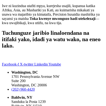
Iwe ni kuzindua utafiti mpya, kurejesha usajili, kupanua katika
Afrika, Asia, au Mashariki ya Kati, au kuimarisha mikakati ya
usawa wa majaribio ya kimataifa, Precision husaidia mashirika ya
sayansi ya maisha
Toka kwenye mwongozo hadi utekelezaji
—
kwa uwajibikaji, kwa utiifu, na kwa tija.
Tuchunguze jaribio linaloendana na
itifaki yako, idadi ya watu wako, na eneo
lako.
Facebook-f
X-twitter
Linkedin
Youtube
Washington, DC
1701 Pennsylvania Avenue NW
Suite 200
Washington, DC 20006
(202) 960-4420
Baldwin, NY
Sanduku la Posta 1239
Baldwin, NY 11510