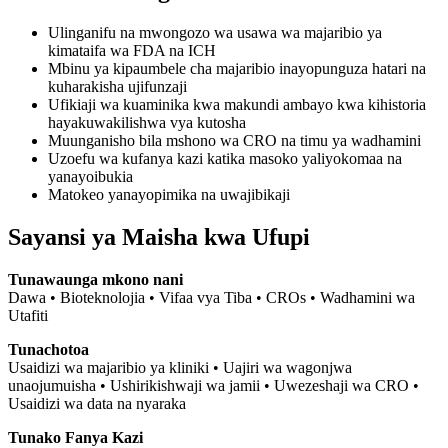
Ulinganifu na mwongozo wa usawa wa majaribio ya
kimataifa wa FDA na ICH
Mbinu ya kipaumbele cha majaribio inayopunguza hatari na
kuharakisha ujifunzaji
Ufikiaji wa kuaminika kwa makundi ambayo kwa kihistoria
hayakuwakilishwa vya kutosha
Muunganisho bila mshono wa CRO na timu ya wadhamini
Uzoefu wa kufanya kazi katika masoko yaliyokomaa na
yanayoibukia
Matokeo yanayopimika na uwajibikaji
Sayansi ya Maisha kwa Ufupi
Tunawaunga mkono nani
Dawa • Bioteknolojia • Vifaa vya Tiba • CROs • Wadhamini wa
Utafiti
Tunachotoa
Usaidizi wa majaribio ya kliniki • Uajiri wa wagonjwa
unaojumuisha • Ushirikishwaji wa jamii • Uwezeshaji wa CRO •
Usaidizi wa data na nyaraka
Tunako Fanya Kazi