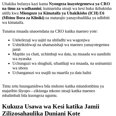
Uhakika hufanya kazi kama
Nyongeza inayotegemewa ya CRO
na timu za wadhamini
, kuimarisha utoaji wa kesi huku ikibakisha
utiifu kwa
Miongozo ya Kimataifa ya Uhakikisho (ICH) E6
(Mbinu Bora za Kliniki)
na matarajio yanayobadilika ya udhibiti
wa kimataifa.
Tunatoa msaada unaoendana na CRO katika maeneo yote:
Utekelezaji wa uajiri na uhifadhi wa wagonjwa
Ushirikishwaji na uhamasishaji wa maeneo yanayotegemea
jamii
Mapitio ya chati, uchimbaji wa data, na msaada wa uandishi
wa nyaraka
Uchunguzi wa shughuli, ufuatiliaji wa msaada, na usimamizi
wa ubora
Uchanganuzi wa usajili na maarifa ya data halisi
Timu zetu huunganishwa bila mshono katika miundombinu ya
majaribio iliyopo—zikiunga mkono utoaji katika maeneo
mbalimbali bila kuongeza ugumu.
Kukuza Usawa wa Kesi katika Jamii
Zilizosahaulika Duniani Kote