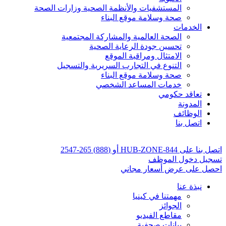
المستشفيات والأنظمة الصحية وزارات الصحة
صحة وسلامة موقع البناء
الخدمات
الصحة العالمية والمشاركة المجتمعية
تحسين جودة الرعاية الصحية
الامتثال ومراقبة الموقع
التنوع في التجارب السريرية والتسجيل
صحة وسلامة موقع البناء
خدمات المساعد الشخصي
تعاقد حكومي
المدونة
الوظائف
اتصل بنا
اتصل بنا على 844-HUB-ZONE أو (888) 265-2547
تسجيل دخول الموظف
احصل على عرض أسعار مجاني
نبذة عنا
مهمتنا في كينيا
الجوائز
مقاطع الفيديو
بيانات صحفية