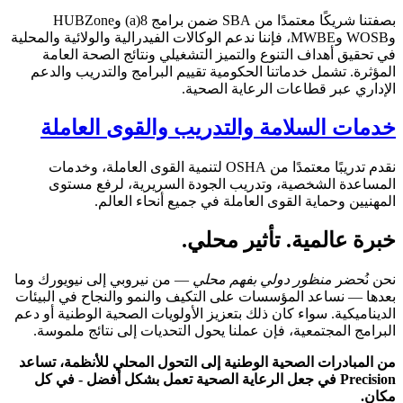
بصفتنا شريكًا معتمدًا من SBA ضمن برامج 8(a) وHUBZone
وWOSB وMWBE، فإننا ندعم الوكالات الفيدرالية والولائية والمحلية
في تحقيق أهداف التنوع والتميز التشغيلي ونتائج الصحة العامة
المؤثرة. تشمل خدماتنا الحكومية تقييم البرامج والتدريب والدعم
الإداري عبر قطاعات الرعاية الصحية.
خدمات السلامة والتدريب والقوى العاملة
نقدم تدريبًا معتمدًا من OSHA لتنمية القوى العاملة، وخدمات
المساعدة الشخصية، وتدريب الجودة السريرية، لرفع مستوى
المهنيين وحماية القوى العاملة في جميع أنحاء العالم.
خبرة عالمية. تأثير محلي.
نحن نُحضر
منظور دولي بفهم محلي
— من نيروبي إلى نيويورك وما
بعدها — نساعد المؤسسات على التكيف والنمو والنجاح في البيئات
الديناميكية. سواء كان ذلك بتعزيز الأولويات الصحية الوطنية أو دعم
البرامج المجتمعية، فإن عملنا يحول التحديات إلى نتائج ملموسة.
من المبادرات الصحية الوطنية إلى التحول المحلي للأنظمة، تساعد
Precision في جعل الرعاية الصحية تعمل بشكل أفضل - في كل
مكان.