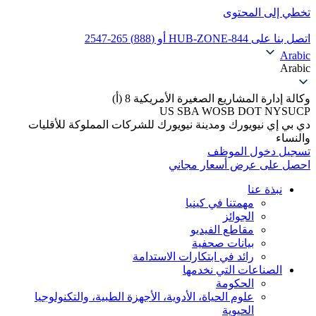
تخطي إلى المحتوى
اتصل بنا على 844-HUB-ZONE أو (888) 265-2547
Arabic
Arabic
وكالة إدارة المشاريع الصغيرة الأمريكية 8 (أ)
US SBA WOSB DOT NYSUCP
دي بي إي نيويورك ومدينة نيويورك للشركات المملوكة للأقليات
والنساء
تسجيل دخول الموظف
احصل على عرض أسعار مجاني
نبذة عنا
مهمتنا في كينيا
الجوائز
مقاطع الفيديو
بيانات صحفية
رائد في ابتكارات الاستدامة
الصناعات التي نخدمها
الحكومة
علوم الحياة، الأدوية، الأجهزة الطبية، والتكنولوجيا
الحيوية