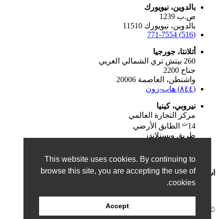
بالدوين، نيويورك
ص.ب 1239
بالدوين، نيويورك 11510
(516) 771-7554
أتلانتا، جورجيا
260 بيتش تري الشمالي الغربي
جناح 2200
واشنطن، العاصمة 20006
(٨٤٤) هاب-زون
نيروبي، كينيا
مركز التجارة العالمي
ث
14
الطابق الأرضي
طريق ويستلاندز
نيروبي، 54102، كينيا
+250782528534
This website uses cookies. By continuing to
browse this site, you are accepting the use of
اشترك في نشرتنا الإخبارية!
cookies.
Accept
©٢٠٢٦ بريسيجن هيلثكير. جميع الحقوق محفوظة.